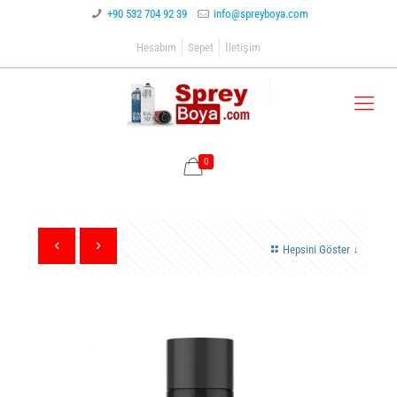
+90 532 704 92 39
info@spreyboya.com
Hesabım
Sepet
İletişim
0
Hepsini Göster ↓