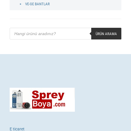
VE-GE BANTLAR
Products
search
ÜRÜN ARAMA
E ticaret