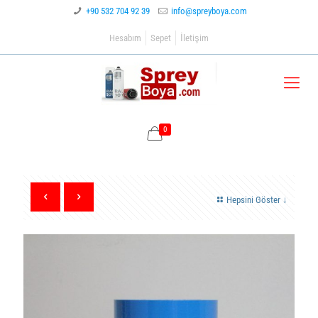
+90 532 704 92 39
info@spreyboya.com
Hesabım
Sepet
İletişim
0
Hepsini Göster ↓