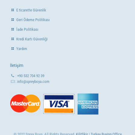
E ticarette Güvenlik
Geri Ödeme Politikası
İade Politikası
Kredi Kartı Güvenliği
Yardım
İletişim
:
+90 532 704 92 39
:
info@spreyboya.com
© 2022 Sprey Boya. All Rights Reserved.
Kilitfikir
|
Turkey Buying Office