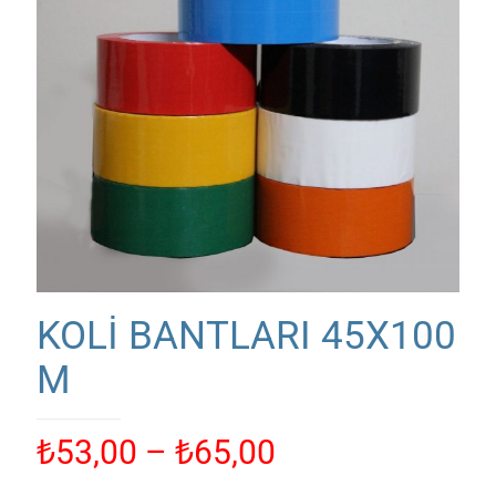
KOLİ BANTLARI 45X100
M
Fiyat
₺
53,00
–
₺
65,00
aralığı: