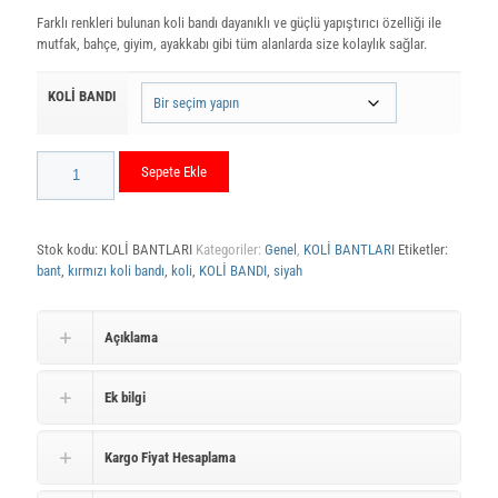
₺53,00
Farklı renkleri bulunan koli bandı dayanıklı ve güçlü yapıştırıcı özelliği ile
mutfak, bahçe, giyim, ayakkabı gibi tüm alanlarda size kolaylık sağlar.
-
₺65,00
KOLİ BANDI
KOLİ
Sepete Ekle
BANTLARI
45X100
M
adet
Stok kodu:
KOLİ BANTLARI
Kategoriler:
Genel
,
KOLİ BANTLARI
Etiketler:
bant
,
kırmızı koli bandı
,
koli
,
KOLİ BANDI
,
siyah
Açıklama
Ek bilgi
Kargo Fiyat Hesaplama