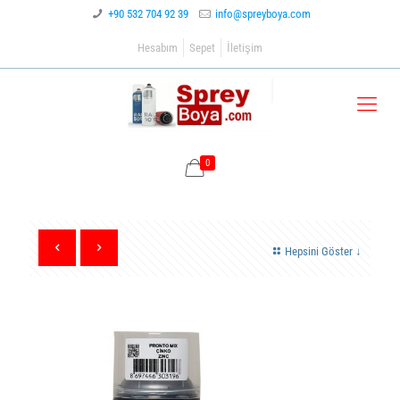
+90 532 704 92 39
info@spreyboya.com
Hesabım
Sepet
İletişim
0
Hepsini Göster ↓