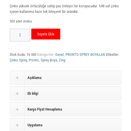
Çinko yüksek örtücülüğe sahip pas önleyici bir koruyucudur. %98 saf çinko
içeren kullanıma hazır tek bileşenli bir üründür.
500 adet stokta
Pronto
Sepete Ekle
Çinko
Sprey
400
ML
Stok kodu:
16 500
Kategoriler:
Genel
,
PRONTO SPREY BOYALAR
Etiketler:
adet
Çinko Sprey
,
Pronto
,
Sprey Boya
,
Zing
Açıklama
Ek bilgi
Kargo Fiyat Hesaplama
Uygulama