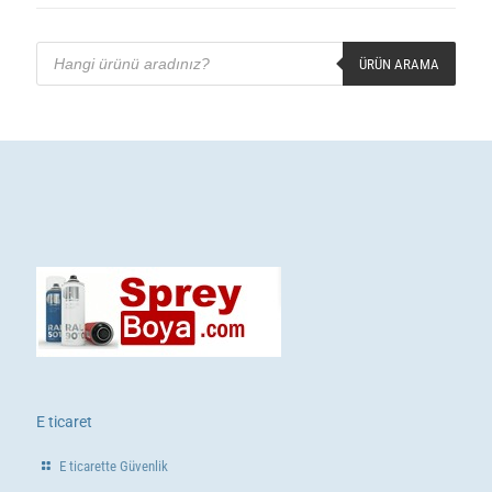
Products
search
ÜRÜN ARAMA
E ticaret
E ticarette Güvenlik