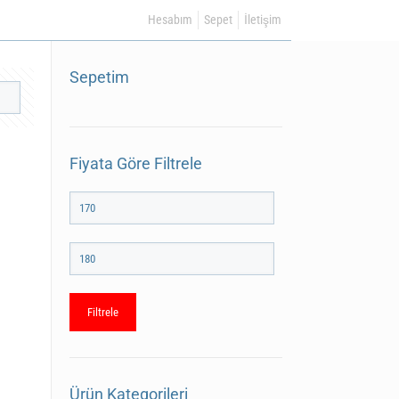
Hesabım
Sepet
İletişim
Sepetim
Fiyata Göre Filtrele
En
düşük
fiyat
En
yüksek
fiyat
Filtrele
Ürün Kategorileri