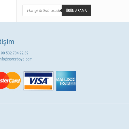
Products
search
ÜRÜN ARAMA
etişim
+90 532 704 92 39
info@spreyboya.com