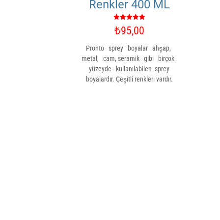
Renkler 400 ML
5 üzerinden
₺
95,00
5.00
oy aldı
Pronto sprey boyalar ahşap,
metal, cam, seramik gibi birçok
yüzeyde kullanılabilen sprey
boyalardır. Çeşitli renkleri vardır.