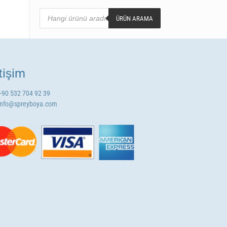
Products
search
ÜRÜN ARAMA
etişim
+90 532 704 92 39
info@spreyboya.com