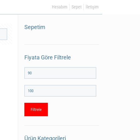
Hesabım
Sepet
İletişim
Sepetim
Fiyata Göre Filtrele
En
düşük
fiyat
En
yüksek
fiyat
Filtrele
Ürün Kategorileri